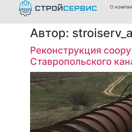
О компан
Автор:
stroiserv_
Реконструкция соору
Ставропольского канал