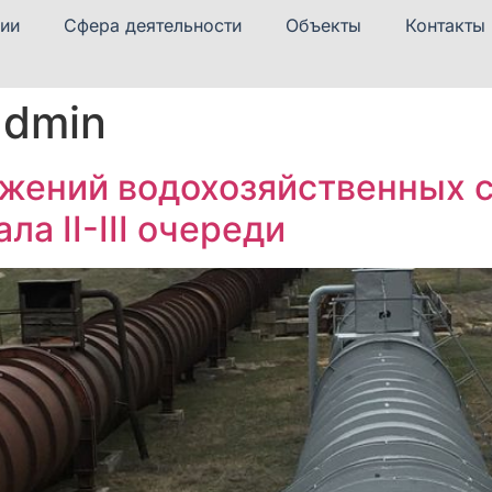
ии
Сфера деятельности
Объекты
Контакты
admin
жений водохозяйственных 
а II-III очереди