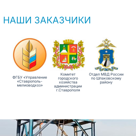
НАШИ ЗАКАЗЧИКИ
Комитет
Отдел МВД России
ФКУЗ
ФГБУ «Управление
городского
по Шпаковскому
Ставропол
«Ставрополь-
хозяйства
району
Противочу
мелиоводхоз»
администрации
Инстит
г.Ставрополя
Роспотребн