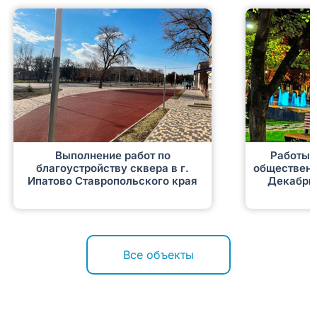
Выполнение работ по
Работы 
благоустройству сквера в г.
общественн
Ипатово Ставропольского края
Декабрис
Все объекты